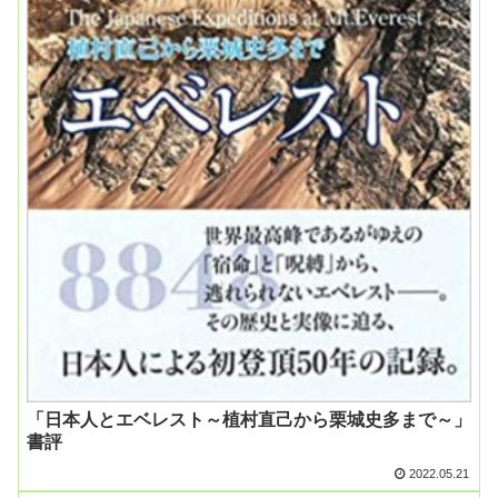
「日本人とエベレスト～植村直己から栗城史多まで～」
書評
2022.05.21