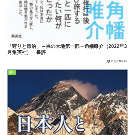
「狩りと漂泊」～裸の大地第一部～角幡唯介（2022年3
月集英社） 書評
2022.06.12
書評