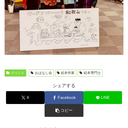
イベント
おはなし会
絵本作家
絵本専門士
シェアする
X
Facebook
LINE
コピー