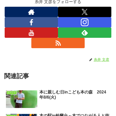
糸井 文彦をフォローする
糸井 文彦
関連記事
本に親しむ日inこども本の森 2024
イベント
年8/6(火)
本の駅in鈴蘭台～本でつながる人と街