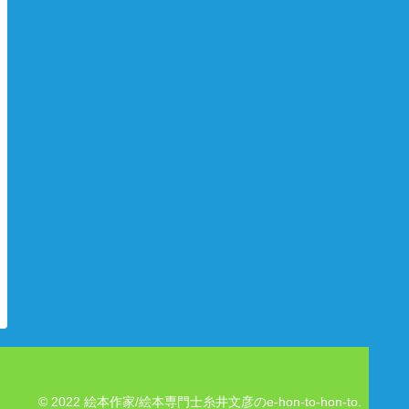
© 2022 絵本作家/絵本専門士糸井文彦のe-hon-to-hon-to.