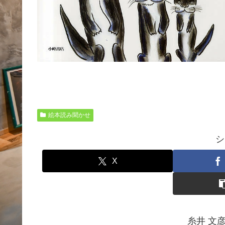
絵本読み聞かせ
シ
X
糸井 文