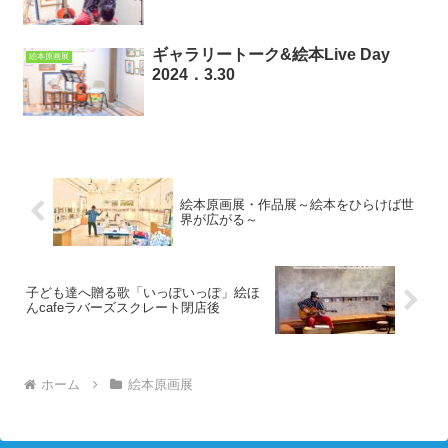
ギャラリートーク&絵本Live Day
絵本原画展
2024．3.30
絵本原画展・作品展～絵本をひらけば世
界が広がる～
子ども達へ贈る歌「いっぽいっぽ」絵ほ
んcafeラバーズスクレート閉店後
ホーム
絵本原画展