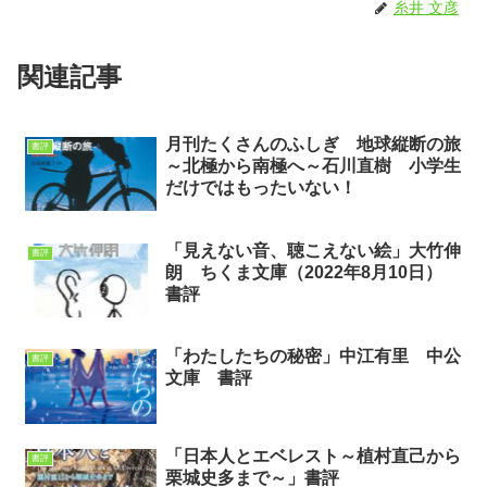
糸井 文彦
関連記事
月刊たくさんのふしぎ 地球縦断の旅
書評
～北極から南極へ～石川直樹 小学生
だけではもったいない！
「見えない音、聴こえない絵」大竹伸
書評
朗 ちくま文庫（2022年8月10日）
書評
「わたしたちの秘密」中江有里 中公
書評
文庫 書評
「日本人とエベレスト～植村直己から
書評
栗城史多まで～」書評