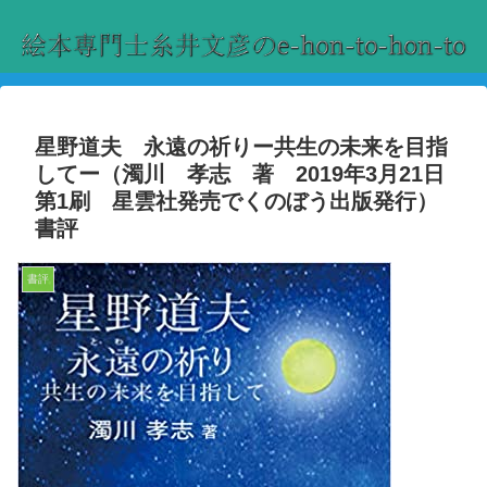
星野道夫 永遠の祈りー共生の未来を目指
してー（濁川 孝志 著 2019年3月21日
第1刷 星雲社発売でくのぼう出版発行）
書評
書評