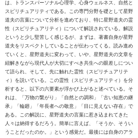
は、トランスパーソナル心理学、心身ウェルネス、自然と
スピリチュアリティである。この専門分野を礎として星野
道夫の言葉について分析を進めており、特に星野道夫の霊
性（スピリチュアリティ）について解説されている。解説
というと少し堅苦しく感じるが、まずは、著書自身が星野
道夫をリスペクトしていることが伝わってくる。読み進め
ていくと、星野道夫に変わって、いや、星野道夫の文章を
紐解きながら現代人が大切にすべき共生への眼差しについ
て語られ、そして、先に触れた霊性（スピリチュアリテ
ィ）を説いている。この霊性（スピリチュアリティ）を分
析すると、以下の六要素が浮かび上がると述べている。そ
れは、「万物の繋がり」「自然との調和」「古い知恵の継
承」「輪廻」「年長者への敬意」「目に見えない存在」で
ある。この解説に、星野道夫の言葉に惹き込まれてきた
人々は納得するだろう。簡単に言えば、「そうか、そうい
うことだったのか。」という感覚だ。最後には自身のアラ