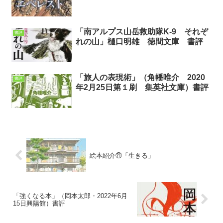
「南アルプス山岳救助隊K-9 それぞ
書評
れの山」樋口明雄 徳間文庫 書評
「旅人の表現術」（角幡唯介 2020
書評
年2月25日第１刷 集英社文庫）書評
絵本紹介㉑「生きる」
「強くなる本」（岡本太郎・2022年6月
15日興陽館）書評