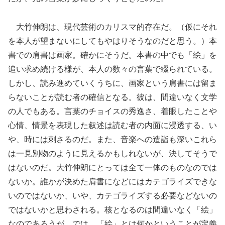
大竹伸朗は、現代芸術のカリスマ的存在だ。（仮にそれ
を本人が望まないにしてもやはりそうなのだと思う。）本
書での肩書は画家。確かにそうだ。本書の中でも「絵」を
追い求め続ける様が、本人の数々の言葉で綴られている。
しかし、読み進めていくうちに、画家という肩書には留ま
らないことが読む者の確信となる。彼は、間違いなく文学
の人でもある。言葉のチョイスの秀逸さ、着眼したことや
心情、情景を表現した叙述は読む者の内面に浸透する、い
や、時には刺さるのだ。また、音楽への造詣も深いこれら
は一見別物のように見えるかもしれないが、決してそうで
はないのだ。大竹伸朗にとっては全て一体のものなのでは
ないか。誰かが決めた肩書になどにはカテゴライズできな
いのではないか、いや、カテゴライズする必要などないの
ではないかと思わされる。核となるのは間違いなく「絵」
なのであろうが。では、「絵」とは何かということが定義