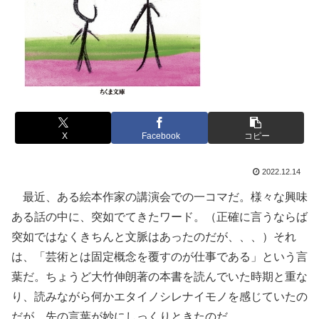
X
Facebook
コピー
2022.12.14
最近、ある絵本作家の講演会での一コマだ。様々な興味
ある話の中に、突如でてきたワード。（正確に言うならば
突如ではなくきちんと文脈はあったのだが、、、）それ
は、「芸術とは固定概念を覆すのが仕事である」という言
葉だ。ちょうど大竹伸朗著の本書を読んでいた時期と重な
り、読みながら何かエタイノシレナイモノを感じていたの
だが、先の言葉が妙にしっくりときたのだ。