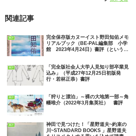
関連記事
完全保存版カヌーイスト野田知佑メモ
書評
リアルブック（BE-PAL編集部 小学
館 2023年4月24日）書評（というよ
り個人的な思いを込めて）
「完全版社会人大学人見知り部卒業見
書評
込み」（平成27年12月25日初版発
行・若林正恭）書評
「狩りと漂泊」～裸の大地第一部～角
書評
幡唯介（2022年3月集英社） 書評
神田で見つけた！「星野道夫~約束の
書評
川~STANDARD BOOKS 」星野道夫