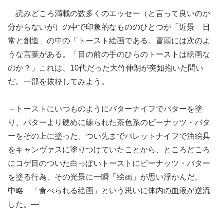
読みどころ満載の数多くのエッセー（と言って良いのか
分からないが）の中で印象的なもののひとつが「近景 日
常と創造」の中の「トースト絵画である。冒頭には次のよ
うな言葉がある。「目の前の手のひらのトーストは絵画な
のか？」これは、10代だった大竹伸朗が突如抱いた問い
だ。一部を抜粋してみよう。
－トーストにいつものようにバターナイフでバターを塗
り、バターより硬めに練られた茶色系のピーナッツ・バタ
ーをその上に塗った。つい先までパレットナイフで油絵具
をキャンヴァスに塗りつけていたことから、ところどころ
にコゲ目のついた白っぽいトーストにピーナッツ・バター
を塗る行為、その光景に一瞬「絵画」が思い浮かんだ。
中略 「食べられる絵画」という思いに体内の血液が逆流
した。―