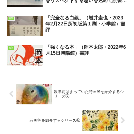
をリスペクトする思いを込めて読書ア
ドバイザーとして書評を書いてみた！
「完全なる白銀」（岩井圭也・2023
書評
年2月22日所初版第１刷・小学館）書
評
「強くなる本」（岡本太郎・2022年6
書評
月15日興陽館）書評
数年前はまっていた詩画等を紹介するシ
リーズ⑦
詩画等を紹介するシリーズ⑧