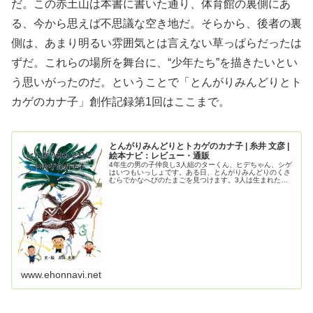
だ。この赤土山は本書に書いた通り、体育館の裏側にあ
る、今から思えば不思議な空き地だ。そらから、後者の裏
側は、あまり明るい雰囲気とは言えない草っぱらだったは
ずだ。これらの場所を舞台に、“少年たち”を描きたいとい
う思いがったのだ。ということで「とんがりみんどりとト
カゲのカナ子」創作記録第1回はここまで。
とんがりみんどりとトカゲのカナ子 | 糸井 文彦 |
絵本ナビ：レビュー・通販
4年生の男の子仲良し3人組のターくん、ヒデちゃん、シゲ
はいつもいっしょです。ある日、とんがりみんどりのくさ
むらでかなへびのたまごを見つけます。3人は生まれたか
なへびをカナ子と名づけかわいがります。カナ...
www.ehonnavi.net