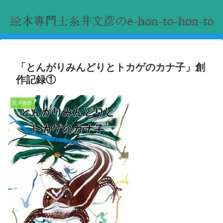
「とんがりみんどりとトカゲのカナ子」創
作記録①
絵本創作